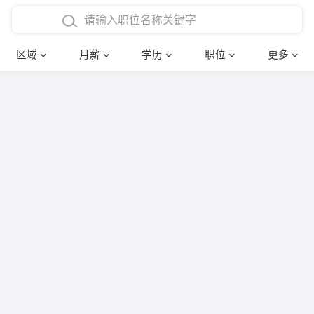
4000-5000元
本科
行政后勤
建筑装潢
确定
区域
月薪
学历
职位
更多
5000-8000元
硕士
销售岗位
教师
8000-12000元
博士
文员
护士
12000-20000元
财务会计
传单派发
其他
超市零售
促销导购
网络IT
保健按摩
快递员
前台接待
收银员
技术员/工程师
水电/机修
部门经理